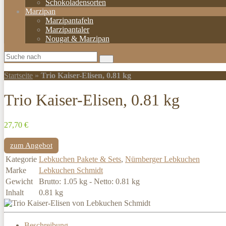
Schokoladensorten
Marzipan
Marzipantafeln
Marzipantaler
Nougat & Marzipan
Startseite
»
Trio Kaiser-Elisen, 0.81 kg
Trio Kaiser-Elisen, 0.81 kg
27,70 €
zum Angebot
Kategorie
Lebkuchen Pakete & Sets
,
Nürnberger Lebkuchen
Marke
Lebkuchen Schmidt
Gewicht
Brutto: 1.05 kg - Netto: 0.81 kg
Inhalt
0.81 kg
Beschreibung