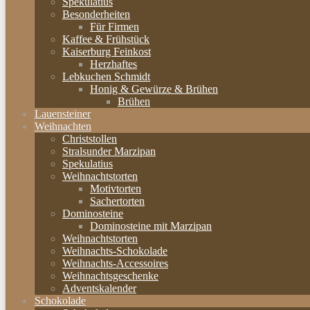
Spekulatius
Besonderheiten
Für Firmen
Kaffee & Frühstück
Kaiserburg Feinkost
Herzhaftes
Lebkuchen Schmidt
Honig & Gewürze & Brühen
Brühen
Lauensteiner
Weihnachten
Christstollen
Stralsunder Marzipan
Spekulatius
Weihnachtstorten
Motivtorten
Sachertorten
Dominosteine
Dominosteine mit Marzipan
Weihnachtstorten
Weihnachts-Schokolade
Weihnachts-Accessoires
Weihnachtsgeschenke
Adventskalender
Schokolade