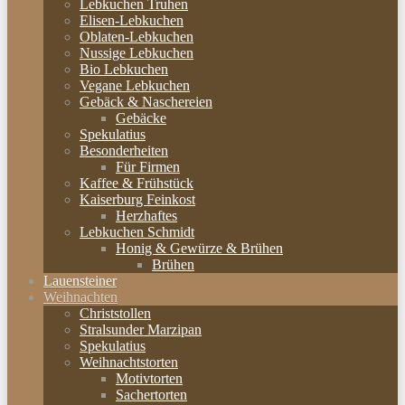
Lebkuchen Truhen
Elisen-Lebkuchen
Oblaten-Lebkuchen
Nussige Lebkuchen
Bio Lebkuchen
Vegane Lebkuchen
Gebäck & Naschereien
Gebäcke
Spekulatius
Besonderheiten
Für Firmen
Kaffee & Frühstück
Kaiserburg Feinkost
Herzhaftes
Lebkuchen Schmidt
Honig & Gewürze & Brühen
Brühen
Lauensteiner
Weihnachten
Christstollen
Stralsunder Marzipan
Spekulatius
Weihnachtstorten
Motivtorten
Sachertorten