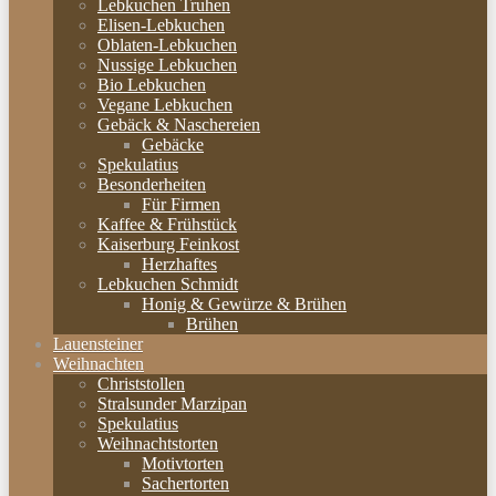
Lebkuchen Truhen
Elisen-Lebkuchen
Oblaten-Lebkuchen
Nussige Lebkuchen
Bio Lebkuchen
Vegane Lebkuchen
Gebäck & Naschereien
Gebäcke
Spekulatius
Besonderheiten
Für Firmen
Kaffee & Frühstück
Kaiserburg Feinkost
Herzhaftes
Lebkuchen Schmidt
Honig & Gewürze & Brühen
Brühen
Lauensteiner
Weihnachten
Christstollen
Stralsunder Marzipan
Spekulatius
Weihnachtstorten
Motivtorten
Sachertorten