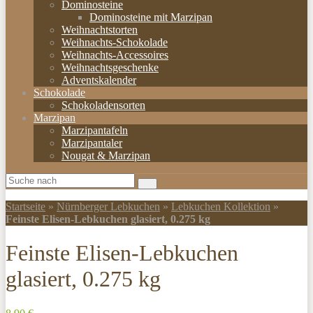
Dominosteine
Dominosteine mit Marzipan
Weihnachtstorten
Weihnachts-Schokolade
Weihnachts-Accessoires
Weihnachtsgeschenke
Adventskalender
Schokolade
Schokoladensorten
Marzipan
Marzipantafeln
Marzipantaler
Nougat & Marzipan
Startseite
»
Nürnberger Lebkuchen
»
Lebkuchen Kollektion
»
Feinste Elisen-Lebkuchen glasiert, 0.275 kg
Feinste Elisen-Lebkuchen
glasiert, 0.275 kg