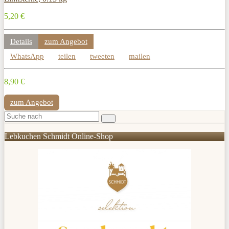
5,20 €
Details
zum Angebot
WhatsApp
teilen
tweeten
mailen
8,90 €
zum Angebot
Lebkuchen Schmidt Online-Shop