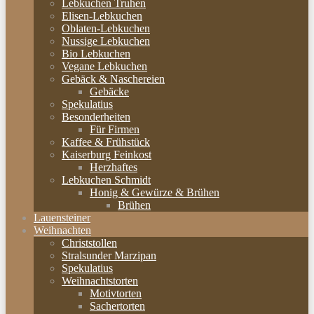
Lebkuchen Truhen
Elisen-Lebkuchen
Oblaten-Lebkuchen
Nussige Lebkuchen
Bio Lebkuchen
Vegane Lebkuchen
Gebäck & Naschereien
Gebäcke
Spekulatius
Besonderheiten
Für Firmen
Kaffee & Frühstück
Kaiserburg Feinkost
Herzhaftes
Lebkuchen Schmidt
Honig & Gewürze & Brühen
Brühen
Lauensteiner
Weihnachten
Christstollen
Stralsunder Marzipan
Spekulatius
Weihnachtstorten
Motivtorten
Sachertorten